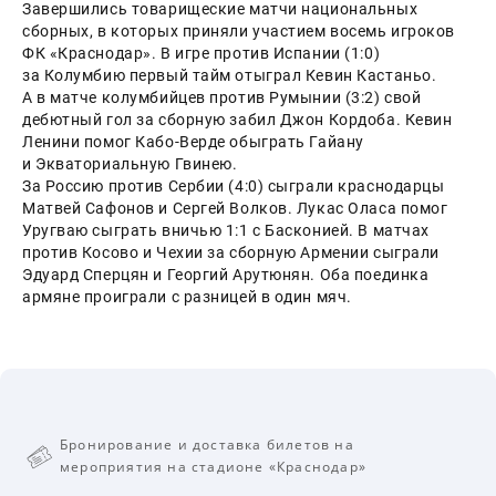
Завершились товарищеские матчи национальных 
сборных, в которых приняли участием восемь игроков 
ФК «Краснодар». В игре против Испании (1:0) 
за Колумбию первый тайм отыграл Кевин Кастаньо. 
А в матче колумбийцев против Румынии (3:2) свой 
дебютный гол за сборную забил Джон Кордоба. Кевин 
Ленини помог Кабо-Верде обыграть Гайану 
и Экваториальную Гвинею.
За Россию против Сербии (4:0) сыграли краснодарцы 
Матвей Сафонов и Сергей Волков. Лукас Оласа помог 
Уругваю сыграть вничью 1:1 с Басконией. В матчах 
против Косово и Чехии за сборную Армении сыграли 
Эдуард Сперцян и Георгий Арутюнян. Оба поединка 
армяне проиграли с разницей в один мяч.
Бронирование и доставка билетов на
мероприятия на стадионе «Краснодар»