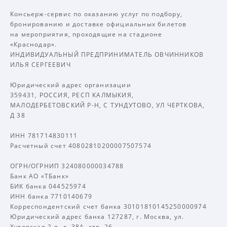
Консьерж-сервис по оказанию услуг по подбору,
бронированию и доставке официальных билетов
на мероприятия, проходящие на стадионе
«Краснодар».
ИНДИВИДУАЛЬНЫЙ ПРЕДПРИНИМАТЕЛЬ ОВЧИННИКОВ
ИЛЬЯ СЕРГЕЕВИЧ
Юридический адрес организации
359431, РОССИЯ, РЕСП КАЛМЫКИЯ,
МАЛОДЕРБЕТОВСКИЙ Р-Н, С ТУНДУТОВО, УЛ ЧЕРТКОВА,
Д 38
ИНН 781714830111
Расчетный счет 40802810200007507574
ОГРН/ОГРНИП 324080000034788
Банк АО «ТБанк»
БИК банка 044525974
ИНН банка 7710140679
Корреспондентский счет банка 30101810145250000974
Юридический адрес банка 127287, г. Москва, ул.
Хуторская 2-я, д. 38А, стр. 26