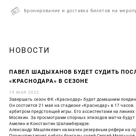
Бронирование и доставка билетов на мероп
НОВОСТИ
ПАВЕЛ ШАДЫХАНОВ БУДЕТ СУДИТЬ ПОС
«КРАСНОДАРА» В СЕЗОНЕ
19 МАЯ 2022
Завершать сезон ФК «Краснодар» будет домашним поединк
Он состоится 21 мая на стадионе «Краснодар» в 17 часов
арбитром предстоящей игры. Его ассистентами на линиях
Мосякин. За просмотрами спорных эпизодов матча будут 
Амелин и Константин Шаламберидзе.
Александр Машлякевич назначен резервным рефери на пре
Проинспектирует работу бригады судей Сергей Мартынов