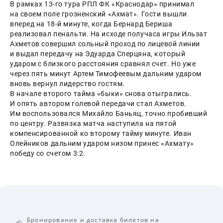
В рамках 13-го тура РПЛ ФК «Краснодар» принимал 
на своем поле грозненский «Ахмат». Гости вышли 
вперед на 18-й минуте, когда Бернард Бериша 
реализовал пенальти. На исходе получаса игры Ильзат 
Ахметов совершил сольный проход по лицевой линии 
и выдал передачу на Эдуарда Сперцяна, который 
ударом с близкого расстояния сравнял счет. Но уже 
через пять минут Артем Тимофеевым дальним ударом 
вновь вернул лидерство гостям.
В начале второго тайма «быки» снова отыгрались. 
И опять автором голевой передачи стал Ахметов. 
Им воспользовался Михайло Баньяц, точно пробивший 
по центру. Развязка матча наступила на пятой 
компенсированной ко второму тайму минуте. Иван 
Олейников дальним ударом низом принес «Ахмату» 
победу со счетом 3:2.
Бронирование и доставка билетов на